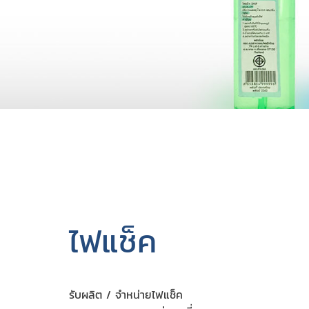
ไฟแช็ค
รับผลิต / จำหน่ายไฟแช็ค