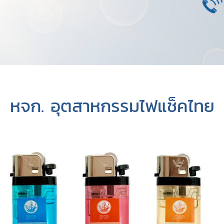
หจก. อุตสาหกรรมไฟแช็คไทย