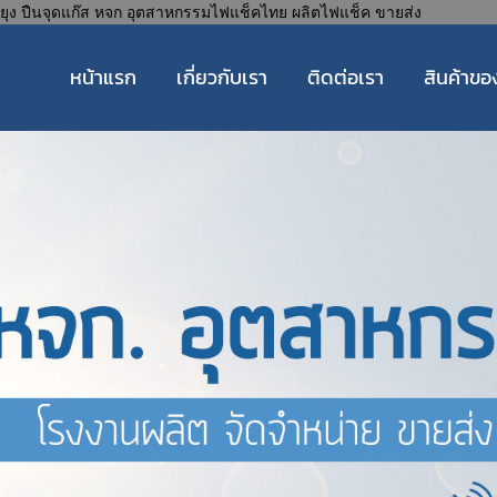
ุง ปืนจุดแก๊ส
หจก อุตสาหกรรมไฟแช็คไทย ผลิตไฟแช็ค ขายส่ง
หน้าแรก
เกี่ยวกับเรา
ติดต่อเรา
สินค้าขอ