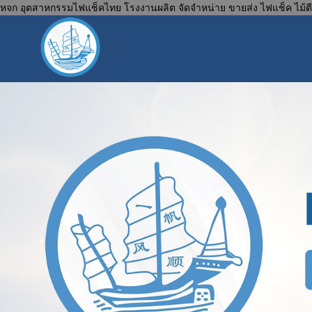
หจก อุตสาหกรรมไฟแช็คไทย โรงงานผลิต จัดจำหน่าย ขายส่ง ไฟแช็ค ไม้ตีย